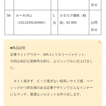
合せ
S6
カーキ(XL)
1
カタログ価格（税
（101153XLKHAKI）
点
抜）¥2,900
お問
合せ
■商品説明
定番ライトアウター、MA-1ミリタリージャケット。
今回は余計な装飾等を削り、よりシンプルに仕上げまし
た。
タイト過ぎず、ビッグ過ぎない程良いサイズ感、ベー
シックかつ存在感のある定番デザインでどんなインナー
にもマッチ。最適なシルエットを作り出します。