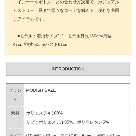
インナーやボトムスとの合わせ方次第で、カジュアル
～ストリート系まで様々なコーデを組める、便利な着回
しアイテムです。
■モデル：着用サイズ”L” モデル身長180cm/肩幅
47cm/袖丈60cm/バスト81cm
INTRODUCTION
ブラン
MODISH GAZE
ド
素材
ポリエステル100%
リブ：ポリエステル95%、ポリウレタン5%
サイズ
(M)身幅：53cm、着丈(CB)：64cm、肩幅：44cm、